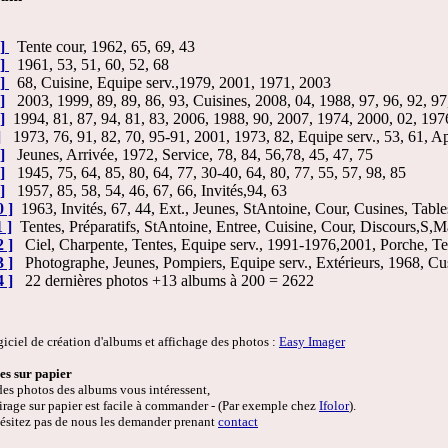
]
Tente cour, 1962, 65, 69, 43
]
1961, 53, 51, 60, 52, 68
]
68, Cuisine, Equipe serv.,1979, 2001, 1971, 2003
]
2003, 1999, 89, 89, 86, 93, Cuisines, 2008, 04, 1988, 97, 96, 92, 97
]
1994, 81, 87, 94, 81, 83, 2006, 1988, 90, 2007, 1974, 2000, 02, 197
]
1973, 76, 91, 82, 70, 95-91, 2001, 1973, 82, Equipe serv., 53, 61, Apé
]
Jeunes, Arrivée, 1972, Service, 78, 84, 56,78, 45, 47, 75
]
1945, 75, 64, 85, 80, 64, 77, 30-40, 64, 80, 77, 55, 57, 98, 85
]
1957, 85, 58, 54, 46, 67, 66, Invités,94, 63
0 ]
1963, Invités, 67, 44, Ext., Jeunes, StAntoine, Cour, Cusines, Tabl
1 ]
Tentes, Préparatifs, StAntoine, Entree, Cuisine, Cour, Discours,S,Maî
2 ]
Ciel, Charpente, Tentes, Equipe serv., 1991-1976,2001, Porche, Te
3 ]
Photographe, Jeunes, Pompiers, Equipe serv., Extérieurs, 1968, Cu
4 ]
22 dernières photos +13 albums à 200 = 2622
iel de création d'albums et affichage des photos :
Easy Imager
es sur papier
s photos des albums vous intéressent,
rage sur papier est facile à commander - (Par exemple chez
Ifolor
).
itez pas de nous les demander prenant
contact