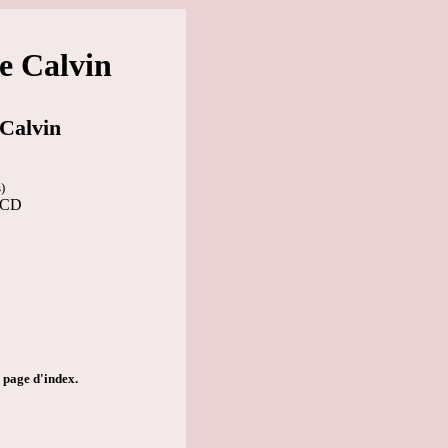
e Calvin
 Calvin
)
r CD
a page d'index.