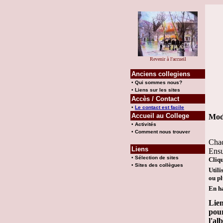
Revenir à l'accueil
Anciens collegiens
•
Qui sommes nous?
•
Liens sur les sites
Accès / Contact
•
Le contact est facile
Accueil au College
Mod
•
Activités
•
Comment nous trouver
Chaq
Liens
Ensu
•
Sélection de sites
Cliqu
•
Sites des collègues
Utili
ou pl
En ha
Lie
pou
l'a