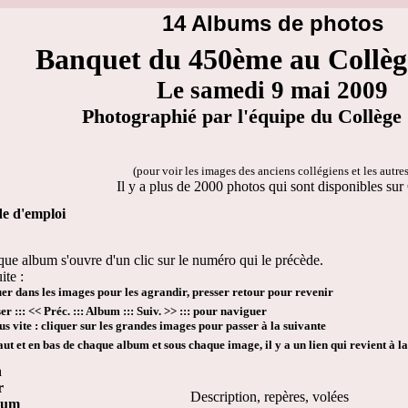
14 Albums de photos
Banquet du 450ème au Collèg
Le samedi 9 mai 2009
Photographié par l'équipe du Collège
(pour voir les images des anciens collégiens et les autres
Il y a plus de 2000 photos qui sont disponibles su
e d'emploi
ue album s'ouvre d'un clic sur le numéro qui le précède.
ite :
er dans les images pour les agrandir, presser retour pour revenir
ser ::: << Préc. ::: Album ::: Suiv. >> ::: pour naviguer
us vite : cliquer sur les grandes images pour passer à la suivante
ut et en bas de chaque album et sous chaque image, il y a un lien qui revient à l
n
r
Description, repères, volées
lbum