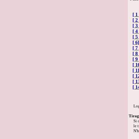
[ 1 
[ 2 
[ 3 
[ 4 
[ 5 
[ 6
[ 7 
[ 8 
[ 9 
[ 1
[ 1
[ 1
[ 1
[ 1
Logic
Tirag
Si de
le ti
N'hés